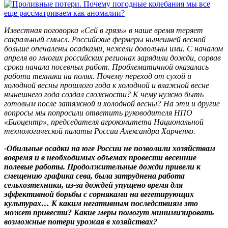
Известная поговорка «Сей в грязь» в наше время теряет
сакральный смысл. Российские фермеры нынешней весной
больше опечалены осадками, нежели довольны ими. С началом
апреля во многих российских регионах зарядили дожди, сорвав
сроки начала посевных работ. Проблематичной оказалась
работа техники на полях. Почему переход от сухой и
холодной весны прошлого года к холодной и влажной весне
нынешнего года создал сложности? К чему нужно быть
готовым после затяжной и холодной весны? На эти и другие
вопросы мы попросили ответить руководителя НПО
«Биоцентр», председателя агрокомитета Национальной
технологической палаты России Александра Харченко.
-Обильные осадки на юге России не позволили хозяйствам
вовремя и в необходимых объемах провести весенние
полевые работы. Продолжительные дожди привели к
смещению графика сева, была затруднена работа
сельхозтехники, из-за дождей упущено время для
эффективной борьбы с сорняками на вегетирующих
культурах… К каким негативным последствиям это
может привести? Какие меры помогут минимизировать
возможные потери урожая в хозяйствах?