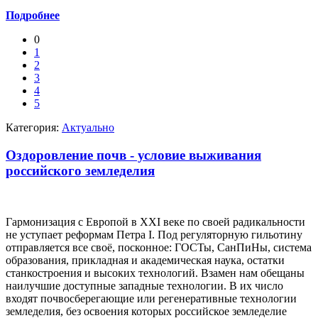
Подробнее
0
1
2
3
4
5
Категория:
Актуально
Оздоровление почв - условие выживания
российского земледелия
Гармонизация с Европой в ХХI веке по своей радикальности
не уступает реформам Петра I. Под регуляторную гильотину
отправляется все своё, посконное: ГОСТы, СанПиНы, система
образования, прикладная и академическая наука, остатки
станкостроения и высоких технологий. Взамен нам обещаны
наилучшие доступные западные технологии. В их число
входят почвосберегающие или регенеративные технологии
земледелия, без освоения которых российское земледелие