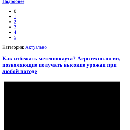
Подробнее
0
1
2
3
4
5
Категория:
Актуально
Как избежать метеонокаута? Агротехнологии,
позволяющие получать высокие урожаи при
любой погоде