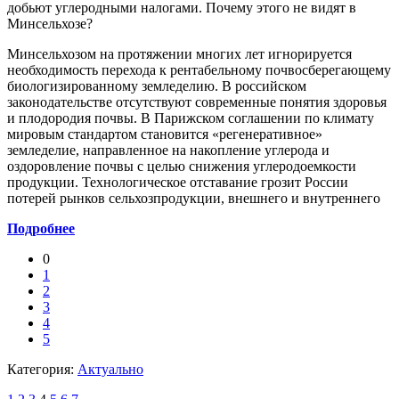
добьют углеродными налогами. Почему этого не видят в
Минсельхозе?
Минсельхозом на протяжении многих лет игнорируется
необходимость перехода к рентабельному почвосберегающему
биологизированному земледелию. В российском
законодательстве отсутствуют современные понятия здоровья
и плодородия почвы. В Парижском соглашении по климату
мировым стандартом становится «регенеративное»
земледелие, направленное на накопление углерода и
оздоровление почвы с целью снижения углеродоемкости
продукции. Технологическое отставание грозит России
потерей рынков сельхозпродукции, внешнего и внутреннего
Подробнее
0
1
2
3
4
5
Категория:
Актуально