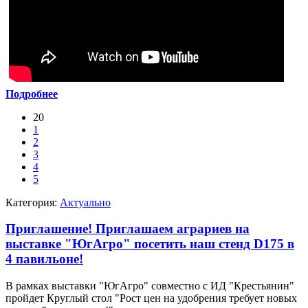
Подробнее
20
1
2
3
4
5
Категория:
Актуально
Приглашение! Приглашаем аграриев на
выставке "ЮгАгро" посетить наш стенд D175 в
4 павильоне!
В рамках выставки "ЮгАгро" совместно с ИД "Крестьянин"
пройдет Круглый стол "Рост цен на удобрения требует новых