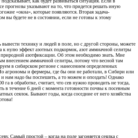
одсказывает, как будет развиваться ситуация. Если в
все прогнозы указывают на то, что придется решать иную
гожие «окна», которые появляются. Вторая задача-
 вы будете не в состоянии, если не готовы к этому
 вывести технику и людей в поле, но с другой стороны, можете
ела к нулю эффект азотных подкормок, азот аммиачной селитры
 природной азотфиксации. Об этом необходимо знать. Мне
ным внесением аммиачной селитры, потому что весной там
тируем в сибирском регионе с нанесением определенных
Но агрономы и фермеры, где бы они не работали, в Сибири или
, и нам надо бы поспешить, а то можем и опоздать! Однако
 га в обработке, считает, что сев нужно проводить не тогда,
ить в течение 6 дней с момента готовности почвы к посевным
тных сеялок. Бывают годы, когда соседние от него хозяйства
отова!
еву. Самый простой – когда на поле загоняется сеялка с