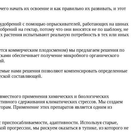
его начать их освоение и как правильно их развивать, и этот
х удобрений с помощью опрыскивателей, работающих на шинах
брений на гектар, потому что они вносятся не по шаблону, не
орых растения испытывают реальную потребность в тех или иных
яется коммерческим плодосменом) мы предлагаем решения по
ками обеспечивает получение микробного органического
ий.
аемые нами решения позволяют компенсировать определенные
еской составляющей.
 совместного применения химических и биологических
тивного сдерживания климатических стрессов. Мы создаем
орам. Применение этих препаратов является одним из
 приспосабливаемости, адаптивности. Используя старые,
й прогрессии, мы рискуем оказаться в тупике, из которого не