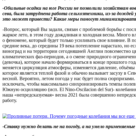
-Обильные осадки на юге России не позволили хозяйствам 
сева, была затруднена работа сельхозтехники, из-за дожд
это может привести? Какие меры помогут минимизировать
-Вопрос, который Вы задали, связан с проблемой борьбы с пос
жаркое лето, в этом году дождливая и холодная весна. Много 
о феномене, который будет только усиливать свое влияние. В 
средние века, до середины 19 века потепление нарастало, но е
виноград и на территории сегодняшней Англии повсеместно цв
климатических фаз-периодов, а о смене природного ограничен
(девочка), которое начало формироваться в конце прошлого 
меняется циркуляция атмосферы, изменяется давление, объёмы
которое является теплой фазой и обычно вызывает засуху в С
весной. Вероятно, летом погода у нас будет полна сюрпризами
исключать, чтобы максимально синхронизировать темпы полев
Южную осцилляцию (исп. El Nino-Oscilacion del Sur)- колебан
наша «непредсказуемая» весна 2021 была совершенно непредсказ
работу.
-Ставку нужно делать не на погоду, а на умело применяемые