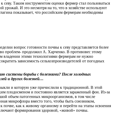
а к севу. Таким инструментом оценки фермер стал пользоваться
ий урожай. И это несмотря на то, что в хозяйстве используют
улагина показывает, что российским фермерам необходимы
еделии вопрос готовности почвы к севу представляется более
тво проблем- продолжил А. Харченко. В противовес этому
м владении этими технологиями фермерам не нужно
сократить зависимость сельхозпроизводителей от погодных
ию системы борьбы с болезнями? После холодных
лей и других болезней…
ивыкли и которую уже причислили к традиционной. В этой
им плодосменом и постоянно является зараженный фон. Из-за
ьшой объем патогенных микроорганизмов, в том числе
енная микрофлора вместо того, чтобы быть союзником,
 почве, как к живому организму и перейти на этапы освоения
включают формирования здоровой, «живой» почвы.