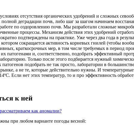
В условиях отсутствия органических удобрений и сложных севооб
 к полной деградации почв, либо шаг за шагом начинаем восста
 работе по оздоровлению почв. Мы разработали сложные микробн
очвенные процессы. Механизм действия этих удобрений отработ
днократно подтверждены на практике. Уже через два года в резу
и котором сокращается активность корневых гнилей (чтобы вообще
тивных, краткосрочных мер, в том числе требуемых в период про
я их патогенами и, соответственно, подобрать эффективный про
 лабораторию. Только после этого подбирается нужный химичес
патогенов подобрать не так просто, лаборатории в большинстве
рынке, а не те, которые действительно нужны. И температурны
14ºС. Если нет этих температур, то и про эффективность обрабо
ться к ней
ожны при любом варианте погоды весной: