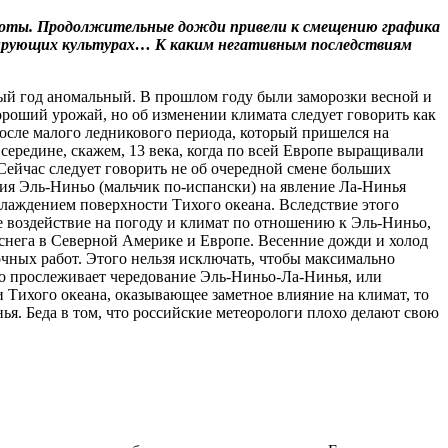
работы. Продолжительные дожди привели к смещению графика
гетирующих культурах… К каким негативным последствиям
ждый год аномальный. В прошлом году были заморозки весной и
хороший урожай, но об изменении климата следует говорить как
После малого ледникового периода, который пришелся на
 середине, скажем, 13 века, когда по всей Европе выращивали
Сейчас следует говорить не об очередной смене больших
ния Эль-Ниньо (мальчик по-испански) на явление Ла-Нинья
лаждением поверхности Тихого океана. Вследствие этого
е воздействие на погоду и климат по отношению к Эль-Ниньо,
 снега в Северной Америке и Европе. Весенние дожди и холод
очных работ. Этого нельзя исключать, чтобы максимально
то прослеживает чередование Эль-Ниньо-Ла-Нинья, или
и Тихого океана, оказывающее заметное влияние на климат, то
ья. Беда в том, что российские метеорологи плохо делают свою