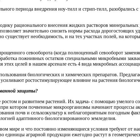
ного периода внедрения ноу-тилл и стрип-тилл, разобрались с ч
етодику рационального внесения жидких растворов минеральны
позволяет значительно снизить нормы расхода дорогостоящих удо
льно существует необходимость, и на тех участках полей, на кот
упрощенного севооборота (когда полноценный севооборот замен
бработка пожнивных остатков специальными микробными заквас
я этих целей в нашем арсенале есть 4 вида микробных ассоциац
пользования биологических и химических препаратов. Предлаг
 усиливают ростостимулирующее влияние на растения биологич
ованной защиты?
ие ростом и развитием растений. Их задача- с помощью умелого
 при котором почвенные микроорганизмы начинают процессы ак
вания почв и сельхозкультур к неблагоприятным погодным факт
ологией адаптивного биологизированного земледелия.
вом мире и что постоянно изменяющиеся условия требуют от нас
о единицы аграрной продукции ежегодно растут в геометрическо