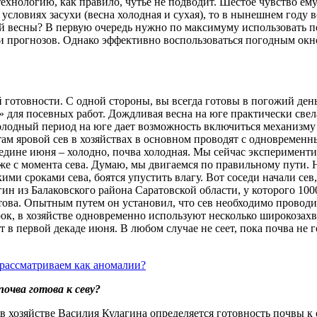
хнологию, как правило, чутье не подводит. Шестое чувство ему п
 условиях засухи (весна холодная и сухая), то в нынешнем году 
ой весны? В первую очередь нужно по максимуму использовать по
 прогнозов. Однако эффективно воспользоваться погодным окном
й готовности. С одной стороны, вы всегда готовы в погожий день
ла» для посевных работ. Дождливая весна на юге практически св
холодный период на юге дает возможность включиться механизму
 там яровой сев в хозяйствах в основном проводят с одновремен
середине июня – холодно, почва холодная. Мы сейчас эксперимен
же с момента сева. Думаю, мы двигаемся по правильному пути. 
ими сроками сева, боятся упустить влагу. Вот соседи начали сев
н из Балаковского района Саратовской области, у которого 10000
готова. Опытным путем он установил, что сев необходимо провод
рок, в хозяйстве одновременно используют несколько широкозахва
т в первой декаде июня. В любом случае не сеет, пока почва не г
очва готова к севу?
в хозяйстве Василия Кулагина определяется готовность почвы к с