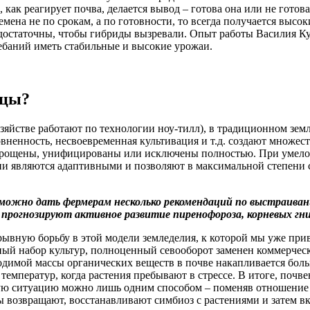
 как реагирует почва, делается вывод – готова она или не готов
емена не по срокам, а по готовности, то всегда получается высок
 достаточны, чтобы гибриды вызревали. Опыт работы Василия К
ебаний иметь стабильные и высокие урожаи.
ицы?
яйстве работают по технологии ноу-тилл), в традиционном земл
вненность, несвоевременная культивация и т.д. создают множес
упрощены, унифицированы или исключены полностью. При умело
ии являются адаптивными и позволяют в максимальной степени 
можно дать фермерам несколько рекомендаций по выстраиван
 прогнозируют активное развитие пиренофороза, корневых гни
рывную борьбу в этой модели земледелия, к которой мы уже пр
ый набор культур, полноценный севооборот заменен коммерческ
ходимой массы органических веществ в почве накапливается бол
емператур, когда растения пребывают в стрессе. В итоге, почв
ую ситуацию можно лишь одним способом – поменяв отношение к
 возвращают, восстанавливают симбиоз с растениями и затем 