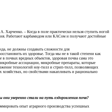
А. Харченко. – Когда в поле практически нельзя ступить ногой
ения. Работают карбамидом или КАСом и получают достойные
нда, не должны создавать сложности для
сстановить их здоровье. Тогда мы не в такой степени как
 в почвах вредных объектов, здоровая почва сама это
, микробные ассоциации, микробные препараты, которые
вижение технологий ноу-тилл и стрип-тилл, позволяющих
 хозяйствах, но свойствами накапливать и рационально
 они уверенно стали на путь оздоровления почв?
 суммировать опыт аграрного производства успешных