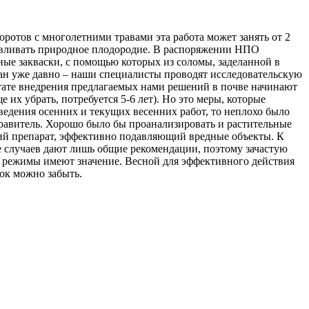
оротов с многолетними травами эта работа может занять от 2
навливать природное плодородие. В распоряжении НПО
ые закваски, с помощью которых из соломы, заделанной в
ан уже давно – наши специалисты проводят исследовательскую
льтате внедрения предлагаемых нами решений в почве начинают
 их убрать, потребуется 5-6 лет). Но это меры, которые
ведения осенних и текущих весенних работ, то неплохо было
травитель. Хорошо было бы проанализировать и растительные
кий препарат, эффективно подавляющий вредные объекты. К
 случаев дают лишь общие рекомендации, поэтому зачастую
е режимы имеют значение. Весной для эффективного действия
ток можно забыть.