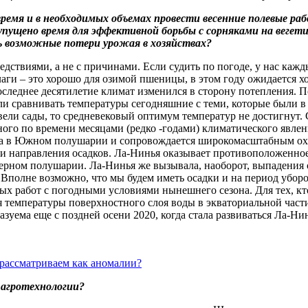
вовремя и в необходимых объемах провести весенние полевые 
ей упущено время для эффективной борьбы с сорняками на ве
 возможные потери урожая в хозяйствах?
ледствиями, а не с причинами. Если судить по погоде, у нас ка
влаги – это хорошо для озимой пшеницы, в этом году ожидается 
последнее десятилетие климат изменился в сторону потепления. 
сли сравнивать температуры сегодняшние с теми, которые были в
ели сады, то средневековый оптимум температур не достигнут. 
ного по времени месяцами (редко -годами) климатического явле
года в Южном полушарии и сопровождается широкомасштабным ох
 и направления осадков. Ла-Нинья оказывает противоположенно
еверном полушарии. Ла-Нинья же вызывала, наоборот, выпадения
. Вполне возможно, что мы будем иметь осадки и на период убор
ых работ с погодными условиями нынешнего сезона. Для тех, к
ия температуры поверхностного слоя воды в экваториальной част
уема еще с поздней осени 2020, когда стала развиваться Ла-Нин
 агротехнологии?