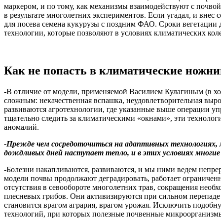
маркером, и по тому, как механизмы взаимодействуют с почвой,
в результате многолетних экспериментов. Если угадал, и внес с
для посева семена кукурузы с поздним ФАО. Сроки вегетации
технологии, которые позволяют в условиях климатических кол
Как не попасть в климатические ножн
-В отличие от модели, применяемой Василием Кулагиным (в хоз
сложным: некачественная вспашка, неудовлетворительная выро
развиваются агротехнологии, где указанные выше операции 
тщательно следить за климатическими «окнами», эти технолог
аномалий.
-Прежде чем сосредоточиться на адаптивных технологиях, 
дождливых дней наступает тепло, и в этих условиях многие
-Болезни накапливаются, развиваются, и мы ними ведем непре
модели почвы продолжают деградировать, работает ограниченн
отсутствия в севообороте многолетних трав, сокращения необ
плесневых грибов. Они активизируются при сильном перепаде т
становится врагом агрария, врагом урожая. Исключить подобн
технологий, при которых полезные почвенные микроорганизмы