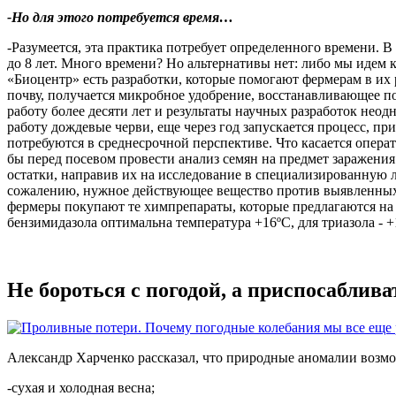
-Но для этого потребуется время…
-Разумеется, эта практика потребует определенного времени. 
до 8 лет. Много времени? Но альтернативы нет: либо мы идем
«Биоцентр» есть разработки, которые помогают фермерам в их
почву, получается микробное удобрение, восстанавливающее п
работу более десяти лет и результаты научных разработок нео
работу дождевые черви, еще через год запускается процесс, пр
потребуются в среднесрочной перспективе. Что касается опера
бы перед посевом провести анализ семян на предмет заражени
остатки, направив их на исследование в специализированную
сожалению, нужное действующее вещество против выявленных 
фермеры покупают те химпрепараты, которые предлагаются на 
бензимидазола оптимальна температура +16ºС, для триазола - +
Не бороться с погодой, а приспосаблива
Александр Харченко рассказал, что природные аномалии возм
-сухая и холодная весна;