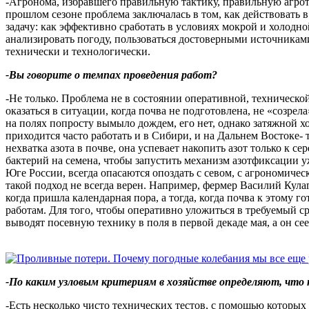
-Агронома, избравшего правильную тактику, правильную агроте
прошлом сезоне проблема заключалась в том, как действовать в
задачу: как эффективно сработать в условиях мокрой и холодн
анализировать погоду, пользоваться достоверными источниками
технически и технологически.
-Вы говорите о темпах проведения работ?
-Не только. Проблема не в состоянии оперативной, техническо
оказаться в ситуации, когда почва не подготовлена, не «созре
на полях попросту вымыло дождем, его нет, однако затяжной 
приходится часто работать и в Сибири, и на Дальнем Востоке-
нехватка азота в почве, она успевает накопить азот только к 
бактерий на семена, чтобы запустить механизм азотфиксации у
Юге России, всегда опасаются опоздать с севом, с агрономическ
такой подход не всегда верен. Например, фермер Василий Кулаги
когда пришла календарная пора, а тогда, когда почва к этому 
работам. Для того, чтобы оперативно уложиться в требуемый с
выводят посевную технику в поля в первой декаде мая, а он сее
-По каким узловым критериям в хозяйстве определяют, что п
-Есть несколько чисто технических тестов, с помощью которых 