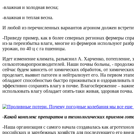
-влажная и холодная весна;
-влажная и теплая весна.
И любой из перечисленных вариантов агроном должен встрети
-Приведу пример, как в более северных регионах фермеры спра
из-за переизбытка влаги, многие из фермеров используют раз
урожаи, по 40 ц с га пшеницы.
Идет изменение климата, разъяснил А. Харченко, потепление, э
сельхозтоваропроизводителей. Наши почвы больны, - продолжил
сейчас будем зависеть от химических обработок, от химических
проделает, выявит патоген и нейтрализует его. На первом эта
обладают способностью быстро приживаться и оздоравливать п
эффективно сохранять влагу в почве. Влагосбережение – важн
использовать влагу обладает опять-таки живая, здоровая почва.
-Какой комплекс препаратов и технологических приемов го
-Наша организация с самого начала создавалась как агротехно
российских и зарубежных хозяйств для последующего его внед