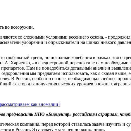
ть во всеоружии.
вляются со сложными условиями весеннего сезона, - продолжил 
брасыватели удобрений и опрыскиватели на шинах низкого давл
то глобальный тренд, но погодные колебания в рамках этого тре
 А. Харченко, - в среднесрочной перспективе нам необходимо во
 препаратов. Нам не понадобиться детальный анализ и выявление
пе оздоровления мы предлагаем использовать, как я сказал выше
очву. В России, особенно на юге, необходимо дальнейшее прод
ейший фактор для получения высоких урожаев в южных аграрных
тово предложить НПО «Биоцентр» российским аграриям, чтобы
логическая компания, перед которой ставилась задача изучить и
рения в России. Эту задачу мы успешно выполнили.