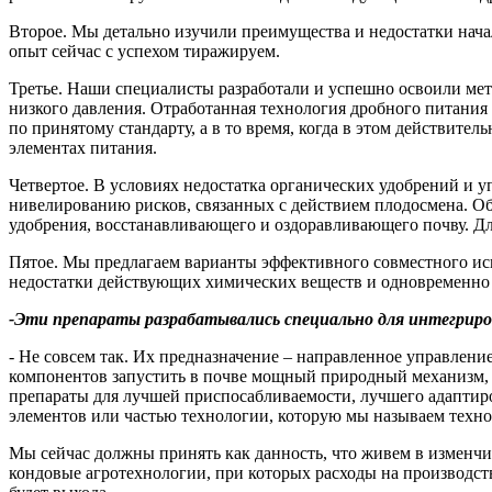
Второе. Мы детально изучили преимущества и недостатки началь
опыт сейчас с успехом тиражируем.
Третье. Наши специалисты разработали и успешно освоили м
низкого давления. Отработанная технология дробного питания 
по принятому стандарту, а в то время, когда в этом действите
элементах питания.
Четвертое. В условиях недостатка органических удобрений и 
нивелированию рисков, связанных с действием плодосмена. О
удобрения, восстанавливающего и оздоравливающего почву. Дл
Пятое. Мы предлагаем варианты эффективного совместного ис
недостатки действующих химических веществ и одновременно
-Эти препараты разрабатывались специально для интегрир
- Не совсем так. Их предназначение – направленное управлен
компонентов запустить в почве мощный природный механизм,
препараты для лучшей приспосабливаемости, лучшего адаптиро
элементов или частью технологии, которую мы называем техн
Мы сейчас должны принять как данность, что живем в изменчи
кондовые агротехнологии, при которых расходы на производств