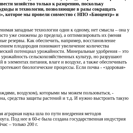
вести хозяйство только к разорению, поскольку
дходы и технологии, позволяющие в разы сокращать
ин», которое мы провели совместно с НПО «Биоцентр» и
имая западные технологии один к одному, нет смысла – она у
асто уже снижены до предела), а оптимизировать их (меняя
мные резервы. Как обеспечить, например, восстановление
ичением плодородия понимают увеличение количества
ческий потенциал урожайности. Минеральные удобрения – это
 урожайность сельскохозяйственных культур, но разрушают
 в элементах питания, влаге и воздухе, а также обеспечивать
 протекают биологические процессы. Если почва - «здоровая»
ождями, воздухом), которыми мы можем пользоваться, -
на, средства защиты растений и т.д. И нужно выстроить такую
я аграрная наука шла по пути внедрения методов
а. Под нее в 60-е была создана государственная индустрия
ас – только 200 г.