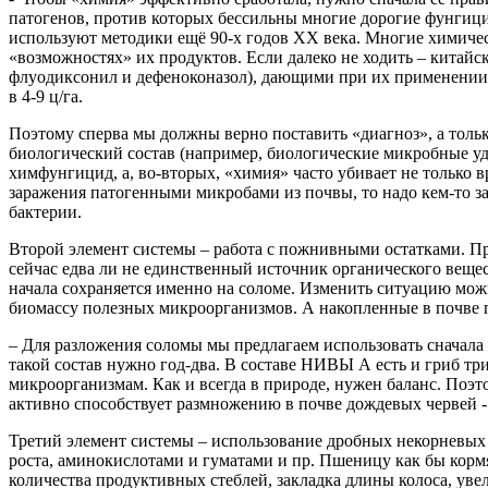
патогенов, против которых бессильны многие дорогие фунгицид
используют методики ещё 90-х годов ХХ века. Многие химиче
«возможностях» их продуктов. Если далеко не ходить – китай
флуодиксонил и дефеноконазол), дающими при их применении 
в 4-9 ц/га.
Поэтому сперва мы должны верно поставить «диагноз», а толь
биологический состав (например, биологические микробные уд
химфунгицид, а, во-вторых, «химия» часто убивает не только в
заражения патогенными микробами из почвы, то надо кем-то з
бактерии.
Второй элемент системы – работа с пожнивными остатками. При
сейчас едва ли не единственный источник органического веще
начала сохраняется именно на соломе. Изменить ситуацию мож
биомассу полезных микроорганизмов. А накопленные в почве 
– Для разложения соломы мы предлагаем использовать сначала
такой состав нужно год-два. В составе НИВЫ А есть и гриб три
микроорганизмам. Как и всегда в природе, нужен баланс. По
активно способствует размножению в почве дождевых червей -
Третий элемент системы – использование дробных некорневых 
роста, аминокислотами и гуматами и пр. Пшеницу как бы кормя
количества продуктивных стеблей, закладка длины колоса, уве