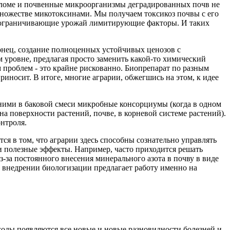
соломе и почвенные микроорганизмы деградированных почв не
множестве микотоксинами. Мы получаем токсикоз почвы с его
се ограничивающие урожай лимитирующие факторы. И таких
конец, создание полноценных устойчивых ценозов с
м уровне, предлагая просто заменить какой-то химический
 проблем - это крайне рискованно. Биопрепарат по разным
риносит. В итоге, многие аграрии, обжегшись на этом, к идее
ними в баковой смеси микробные консорциумы (когда в одном
 поверхности растений, почве, в корневой системе растений).
нтроля.
ся в том, что аграрии здесь способны сознательно управлять
 полезные эффекты. Например, часто приходится решать
за постоянного внесения минерального азота в почву в виде
и внедрении биологизации предлагает работу именно на
 годы появляются все новые и новые разновидности болезней и