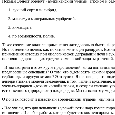
Норман Эрнест Борлоуг - американский учёный, агроном и сел
лучший сорт или гибрид,
максимум минеральных удобрений,
химзащита,
по возможности, полив.
Такое сочетание вначале применения дает довольно быстрый р
Но постепенно почвы, как показала жизнь, деградируют. Возн
применения которых при биологической деградации почв неукл
постоянно дорожающих средств химической защиты растений. К 
- И мы застряли в этом круге представлений, когда пытаемся 
предпосевные совещания? О том, что будем сеять, какими доро
гербициды и другую химию? Это тупик. Я не говорю, что модел
альтернативные модели земледелия, в том числе и архаичные, 
ученых-аграриев «дохимической» эпохи, и создали смешанную 
естественного (природного) плодородия. Мы назвали эту моде
О почвах говорит и известный воронежский аграрий, научный 
- Нас учили, что для повышения урожайности надо компенсиро
истощение. И любая работа, которая будет это компенсировать, 