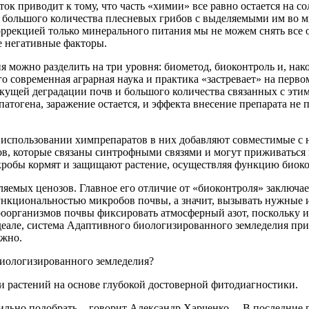
ок приводит к тому, что часть «химии» все равно остается на 
е большого количества плесневых грибов с выделяемыми им во 
 коррекцией только минерального питания мы не можем снять в
е негативные факторы.
я можно разделить на три уровня: биометод, биоконтроль и, на
 современная аграрная наука и практика «застревает» на перво
кущей деградации почв и большого количества связанных с этим
тогена, заражение остается, и эффекта внесение препарата не п
 использовании химпрепаратов в них добавляют совместимые с 
в, которые связаны синтрофными связями и могут приживаться на
робы кормят и защищают растение, осуществляя функцию биоко
яемых ценозов. Главное его отличие от «биоконтроля» заключает
нкциональностью микробов почвы, а значит, вызывать нужные и
организмов почвы фиксировать атмосферный азот, поскольку из-
деале, система Адаптивного биологизированного земледелия пр
ожно.
биологизированного земледелия?
 растений на основе глубокой достоверной фитодиагностики.
ильно подобрать, - говорит Александр Харченко. – В последние