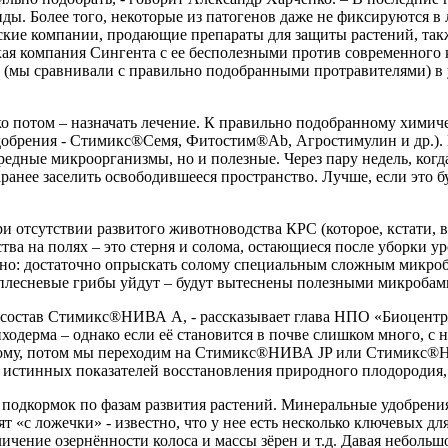
ы. Более того, некоторые из патогенов даже не фиксируются в 
ские компании, продающие препараты для защиты растений, та
ская компания Сингента с ее бесполезными против современного
(мы сравнивали с правильно подобранными протравителями) в 
ко потом – назначать лечение. К правильно подобранному химич
обрения - Стимикс®Семя, Фитостим®Ab, Агростимулин и др.). В
редные микроорганизмы, но и полезные. Через пару недель, когд
аранее заселить освободившееся пространство. Лучше, если это
 отсутствии развитого животноводства КРС (которое, кстати, в
ства на полях – это стерня и солома, остающиеся после уборки 
но: достаточно опрыскать солому специальным сложным микробн
плесневые грибы уйдут – будут вытеснены полезными микробам
 состав Стимикс®НИВА А, - рассказывает глава НПО «Биоцентр».
ходерма – однако если её становится в почве слишком много, с 
этому, потом мы переходим на Стимикс®НИВА JP или Стимикс®Н
 истинных показателей восстановления природного плодородия, 
подкормок по фазам развития растений. Минеральные удобрения 
т «с ложечки» - известно, что у нее есть несколько ключевых д
личение озернённости колоса и массы зёрен и т.д. Давая неболь