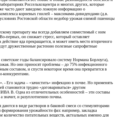
лабораториях Россельхозцентра и многих других, которые
кже часто дают заведомо ложную информацию о
 комплекса корневых гнилей – максимами-дивидендами (д.в.
условиях Ростовской области недобор урожая озимой пшеницы
ескому препарату мы всегда добавляем совместимый с ним
о-первых, он снижает стресс, который оставляет
а действие яда прекращается, и может иметь место вторичного
 будут дружественные растению полезные сапрофитные
 советские годы балансировало систему Нормана Борлоуга),
урожая. Но они приносят проблемы – до 75% инфекционного
ым составом, и спустя некоторое время она превратится в
и-конкурентами.
 - Его задача – «зачистить» инфекцию в почве. Но применять
ней становится трудно «договариваться» другим
ИВА В. Одна из отличительных особенностей – эти составы
а значит, и разуплотнению почвы.
даются в виде растворов в баковой смеси со стимуляторами
ля формирования урожайности фаз: например, закладка
шое количество питательных веществ, актуальных именно для