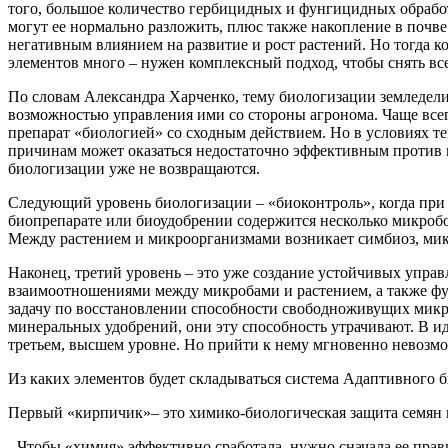
того, большое количество гербицидных и фунгицидных обработ
могут ее нормально разложить, плюс также накопление в почв
негативным влиянием на развитие и рост растений. Но тогда
элементов много – нужен комплексный подход, чтобы снять вс
По словам Александра Харченко, тему биологизации земледели
возможностью управления ими со стороны агронома. Чаще всего
препарат «биологией» со сходным действием. Но в условиях те
причинам может оказаться недостаточно эффективным против па
биологизации уже не возвращаются.
Следующий уровень биологизации – «биоконтроль», когда при
биопрепарате или биоудобрении содержится несколько микробо
Между растением и микроорганизмами возникает симбиоз, мик
Наконец, третий уровень – это уже создание устойчивых управл
взаимоотношениями между микробами и растением, а также фу
задачу по восстановлении способности свободноживущих микро
минеральных удобрений, они эту способность утрачивают. В и
третьем, высшем уровне. Но прийти к нему мгновенно невозм
Из каких элементов будет складываться система Адаптивного 
Первый «кирпичик»– это химико-биологическая защита семян и
- Чтобы «химия» эффективно сработала, нужно сначала ее прав