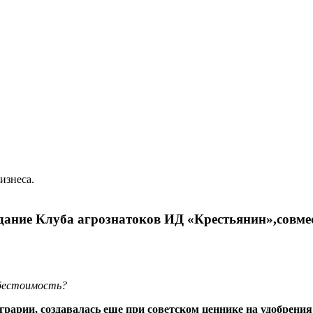
изнеса.
аседание Клуба агрознатоков ИД «Крестьянин»,сов
ебестоимость?
рарии, создавалась еще при советском ценнике на удобрения 