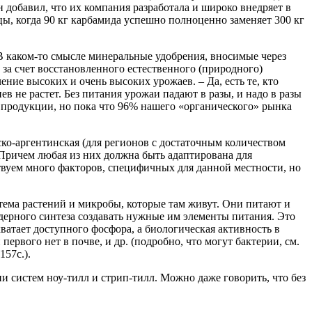
 добавил, что их компания разработала и широко внедряет в
, когда 90 кг карбамида успешно полноценно заменяет 300 кг
 В каком-то смысле минеральные удобрения, вносимые через
 за счет восстановленного естественного (природного)
ние высоких и очень высоких урожаев. – Да, есть те, кто
ев не растет. Без питания урожаи падают в разы, и надо в разы
 продукции, но пока что 96% нашего «органического» рынка
ско-аргентинская (для регионов с достаточным количеством
 Причем любая из них должна быть адаптирована для
твуем много факторов, специфичных для данной местности, но
истема растений и микробы, которые там живут. Они питают и
ядерного синтеза создавать нужные им элементы питания. Это
ватает доступного фосфора, а биологическая активность в
ервого нет в почве, и др. (подробно, что могут бактерии, см.
57с.).
и систем ноу-тилл и стрип-тилл. Можно даже говорить, что без