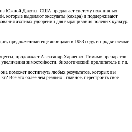
ер из Южной Дакоты, США предлагает систему пожнивных
ей, которые выделяют экссудаты (сахара) и поддерживают
льзования азотных удобрений для выращивания полевых культур.
ий, предложенный ещё японцами в 1983 году, и продвигаемый
роцессы, продолжает Александр Харченко. Помимо препаратов
 увеличения зимостойкости, биологический прилипатель и т.д.
а она поможет достигнуть любых результатов, которых вы
г? Все это более чем реально - главное, перестроить свое