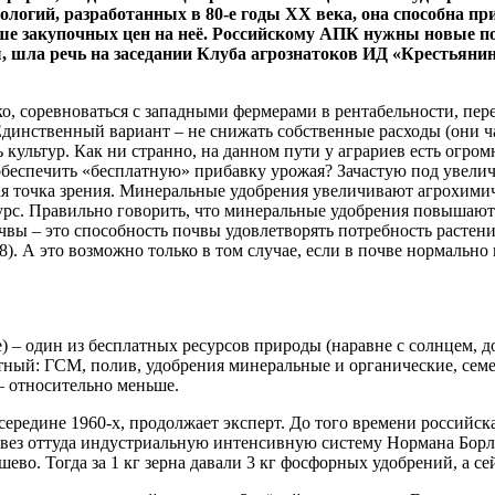
логий, разработанных в 80-е годы XX века, она способна при
е закупочных цен на неё. Российскому АПК нужны новые по
оды, шла речь на заседании Клуба агрознатоков ИД «Крестьян
 соревноваться с западными фермерами в рентабельности, перен
 Единственный вариант – не снижать собственные расходы (они ч
 культур. Как ни странно, на данном пути у аграриев есть огро
о обеспечить «бесплатную» прибавку урожая? Зачастую под увел
ая точка зрения. Минеральные удобрения увеличивают агрохими
урс. Правильно говорить, что минеральные удобрения повышают
вы – это способность почвы удовлетворять потребность растений
). А это возможно только в том случае, если в почве нормально
) – один из бесплатных ресурсов природы (наравне с солнцем, д
тный: ГСМ, полив, удобрения минеральные и органические, семе
 – относительно меньше.
редине 1960-х, продолжает эксперт. До того времени российска
з оттуда индустриальную интенсивную систему Нормана Борлоуг
во. Тогда за 1 кг зерна давали 3 кг фосфорных удобрений, а сейч