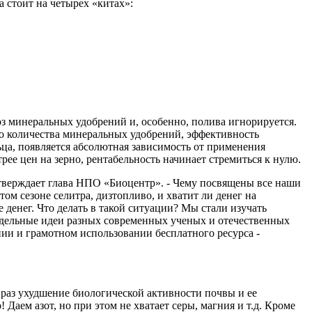
 стоит на четырех «китах»:
з минеральных удобрений и, особенно, полива игнорируется.
го количества минеральных удобрений, эффективность
ца, появляется абсолютная зависимость от применения
ее цен на зерно, рентабельность начинает стремиться к нулю.
утверждает глава НПО «Биоцентр». - Чему посвящены все наши
ом сезоне селитра, дизтопливо, и хватит ли денег на
 денег. Что делать в такой ситуации? Мы стали изучать
отдельные идеи разных современных ученых и отечественных
ии и грамотном использовании бесплатного ресурса -
 раз ухудшение биологической активности почвы и ее
 Даем азот, но при этом не хватает серы, магния и т.д. Кроме