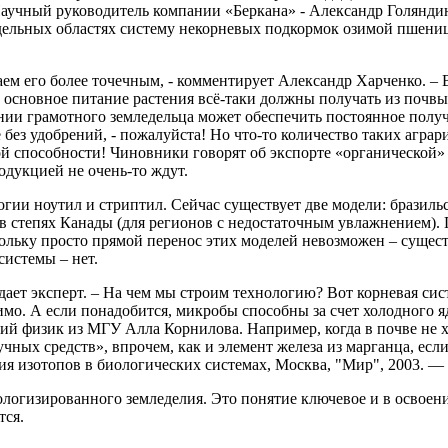
Научный руководитель компании «Беркана» - Александр Голяндин
ельных областях систему некорневых подкормок озимой пшеницы
аем его более точечным, - комментирует Александр Харченко. –
а основное питание растения всё-таки должны получать из почвы
нии грамотного земледельца может обеспечить постоянное получе
 без удобрений, - пожалуйста! Но что-то количество таких аграри
ой способности! Чиновники говорят об экспорте «органической»
одукцией не очень-то ждут.
гии ноутил и стриптил. Сейчас существует две модели: бразиль
 в степях Канады (для регионов с недостаточным увлажнением).
кольку просто прямой перенос этих моделей невозможен – сущес
системы – нет.
рждает эксперт. – На чем мы строим технологию? Вот корневая с
имо. А если понадобится, микробы способны за счет холодного 
ий физик из МГУ Алла Корнилова. Например, когда в почве не х
ых средств», впрочем, как и элемент железа из марганца, если п
 изотопов в биологических системах, Москва, "Мир", 2003. — 1
логизированного земледелия. Это понятие ключевое и в освоени
тся.