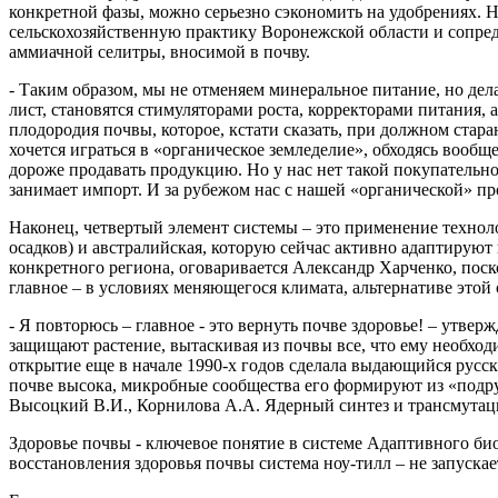
конкретной фазы, можно серьезно сэкономить на удобрениях. 
сельскохозяйственную практику Воронежской области и сопред
аммиачной селитры, вносимой в почву.
- Таким образом, мы не отменяем минеральное питание, но дел
лист, становятся стимуляторами роста, корректорами питания, 
плодородия почвы, которое, кстати сказать, при должном стара
хочется играться в «органическое земледелие», обходясь вообще
дороже продавать продукцию. Но у нас нет такой покупательн
занимает импорт. И за рубежом нас с нашей «органической» пр
Наконец, четвертый элемент системы – это применение техноло
осадков) и австралийская, которую сейчас активно адаптируют
конкретного региона, оговаривается Александр Харченко, пос
главное – в условиях меняющегося климата, альтернативе этой 
- Я повторюсь – главное - это вернуть почве здоровье! – утве
защищают растение, вытаскивая из почвы все, что ему необход
открытие еще в начале 1990-х годов сделала выдающийся русск
почве высока, микробные сообщества его формируют из «подручн
Высоцкий В.И., Корнилова А.А. Ядерный синтез и трансмутация
Здоровье почвы - ключевое понятие в системе Адаптивного био
восстановления здоровья почвы система ноу-тилл – не запускае