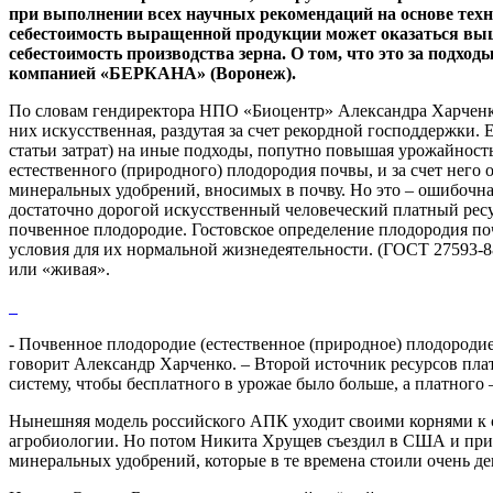
при выполнении всех научных рекомендаций на основе техно
себестоимость выращенной продукции может оказаться выш
себестоимость производства зерна. О том, что это за подх
компанией «БЕРКАНА» (Воронеж).
По словам гендиректора НПО «Биоцентр» Александра Харченко,
них искусственная, раздутая за счет рекордной господдержки.
статьи затрат) на иные подходы, попутно повышая урожайность
естественного (природного) плодородия почвы, и за счет нег
минеральных удобрений, вносимых в почву. Но это – ошибочн
достаточно дорогой искусственный человеческий платный рес
почвенное плодородие. Гостовское определение плодородия поч
условия для их нормальной жизнедеятельности. (ГОСТ 27593-88
или «живая».
- Почвенное плодородие (естественное (природное) плодородие
говорит Александр Харченко. – Второй источник ресурсов пла
систему, чтобы бесплатного в урожае было больше, а платного
Нынешняя модель российского АПК уходит своими корнями к се
агробиологии. Но потом Никита Хрущев съездил в США и приве
минеральных удобрений, которые в те времена стоили очень деше