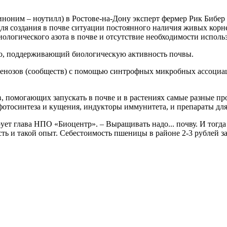
иноним – ноутилл) в Ростове-на-Дону эксперт фермер Рик Биб
для создания в почве ситуации постоянного наличия живых корн
 биологического азота в почве и отсутствие необходимости испо
о, поддерживающий биологическую активность почвы.
енозов (сообществ) с помощью синтрофных микробных ассоциац
, помогающих запускать в почве и в растениях самые разные п
фотосинтеза и кущения, индукторы иммунитета, и препараты для
рует глава НПО «Биоцентр». – Выращивать надо... почву. И тогд
ь и такой опыт. Себестоимость пшеницы в районе 2-3 рублей за к