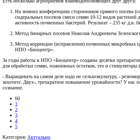
Есть несколько агроприемов взаимодополняющих друг друга:
На зимних конференциях сторонников прямого посева (с
сидеральных посевов смеси семян 10-12 видов растений 
активность почвенных бактерий. Результат – 235 кг д.в.
Метод бинарных посевов Николая Андреевича Зеленског
Метод коррекции (исправления) почвенных микробных ц
НПО «Биоцентр».
За годы работы в НПО «Биоцентр» созданы десятки препаратов
для обработки семян, пожнивных остатков, это и стимуляторы 
- Выращивать на самом деле надо не сельхозкультуру, - резюми
захотите. Двух-, трехкратное повышение урожайности? У нас ест
сознание.
60
1
2
3
4
5
Категория:
Актуально