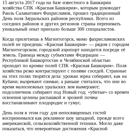
15 августа 2017 года на базе известного в Башкирии
хозяйства СПК «Красная Башкирия», которым руководит
Раиль Салаватович Фахрисламов, прошел традиционный
День поля Зауральских районов республики. Всего из
соседних районов и других регионов страны перенимать
уникальный опыт приехало больше 300 специалистов.
Когда прилетаешь в Магнитогорск, мимо фахрисламовских
полей не проедешь: «Красная Башкирия» — рядом с городом
Магнитогорском, городской аэропорт находится посреди её
земель. Граница между субъектами Федерации —
Республикой Башкортостан и Челябинской областью
проходит по кромке полей СПК «Красная Башкирия». Поля
хозяйства резко контрастируют с полями соседей. Странные
на этих полях творятся дела: урожаи зерна собирают, как на
Кубани; вызревают озимые, а раньше считалось, что они во
время малоснежных уральских зим вымерзают;
подсолнечник собирают под Новый год; «убитые» со времен
освоения целины распашкой и эрозией почвы
восстанавливают плодородие и гумус.
День поля в этом году для непосвященных гостей
воспринимался как рекламное шоу западной, прежде всего
американской, сельскохозяйственной техники. Могло даже
показаться, что невероятные достижения «Красной