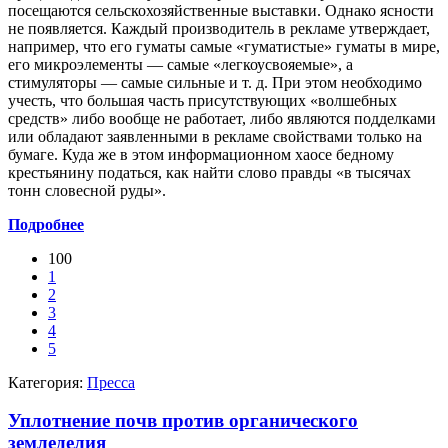
посещаются сельскохозяйственные выставки. Однако ясности
не появляется. Каждый производитель в рекламе утверждает,
например, что его гуматы самые «гуматистые» гуматы в мире,
его микроэлементы — самые «легкоусвояемые», а
стимуляторы — самые сильные и т. д. При этом необходимо
учесть, что большая часть присутствующих «волшебных
средств» либо вообще не работает, либо являются подделками
или обладают заявленными в рекламе свойствами только на
бумаге. Куда же в этом информационном хаосе бедному
крестьянину податься, как найти слово правды «в тысячах
тонн словесной руды».
Подробнее
100
1
2
3
4
5
Категория:
Пресса
Уплотнение почв против органического
земледелия