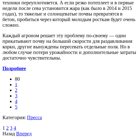
техники переуплотняется. А если резко потеплеет и в первые
недели после сева установится жара (как было в 2014 и 2015
годах), то тяжелые и солонцеватые почвы превратятся в
бетон, пробиться через который молодым росткам будет очень
сложно.
Каждый агроном решает эту проблему по-своему — одни
прикатывают почву на большой скорости для раздавливания
корки, другие вынуждены пересевать отдельные поля. Но в
любом случае потери урожайности и дополнительные затраты
достаточно чувствительны.
Подробнее
80
1
2
3
4
5
Категория:
Пресса
1
2
3
4
Назад
Вперед