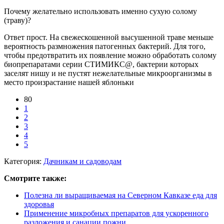
Почему желательно использовать именно сухую солому
(траву)?
Ответ прост. На свежескошенной высушенной траве меньше
вероятность размножения патогенных бактерий. Для того,
чтобы предотвратить их появление можно обработать солому
биопрепаратами серии СТИМИКС@, бактерии которых
заселят нишу и не пустят нежелательные микроорганизмы в
место произрастание нашей яблоньки
80
1
2
3
4
5
Категория:
Дачникам и садоводам
Смотрите также:
Полезна ли выращиваемая на Северном Кавказе еда для
здоровья
Применение микробных препаратов для ускоренного
разложения и санации пожни ...