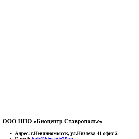
ООО НПО «Биоцентр Ставрополье»
Адрес: г.Невинномысск, ул.Низяева 41 офис 2
E-mail:
buh@biocentr26.ru