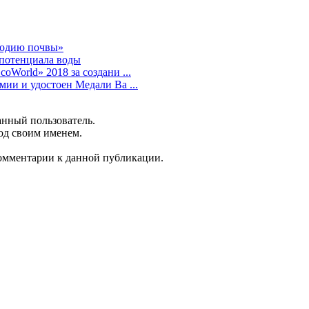
ородию почвы»
-потенциала воды
World» 2018 за создани ...
ии и удостоен Медали Ва ...
анный пользователь.
од своим именем.
 комментарии к данной публикации.